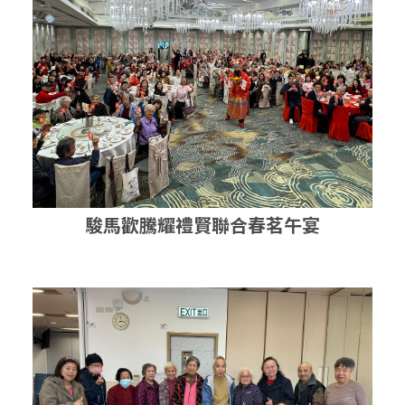
駿馬歡騰耀禮賢聯合春茗午宴