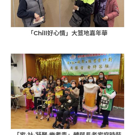
「Chill好心情」大笪地嘉年華
「家·社·凝聚·樂耆青」體弱長者家庭時裝