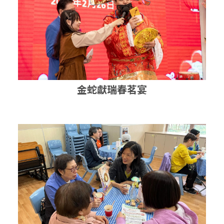
金蛇獻瑞春茗宴