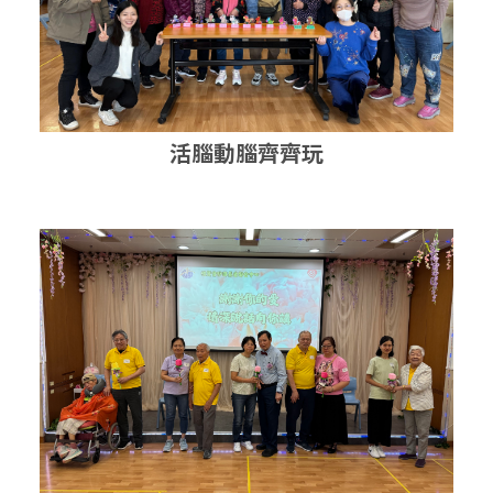
活腦動腦齊齊玩