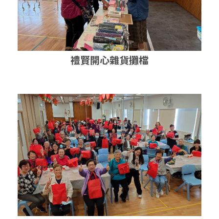
禮賢開心雜貨攤檔