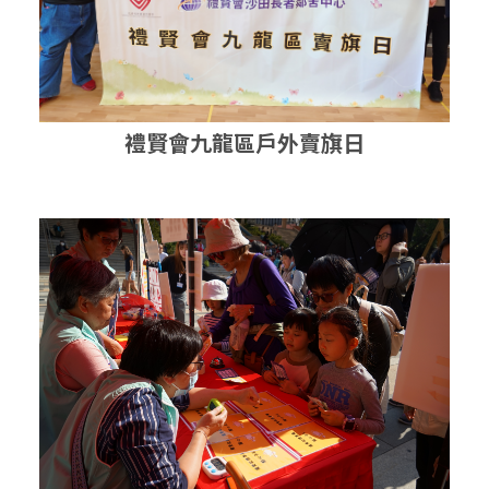
禮賢會九龍區戶外賣旗日