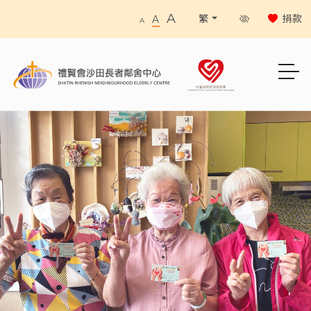
A
捐款
繁
A
A