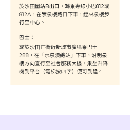
於沙田圍站B出口，轉乘專線小巴812或
812A，在崇泉樓路口下車，經林泉樓步
行至中心。
巴士：
或於沙田正街近新城市廣場乘巴士
288，在「水泉澳總站」下車，沿明泉
樓方向直行至社會服務大樓，乘坐升降
機到平台（電梯按P1字）便可到達。