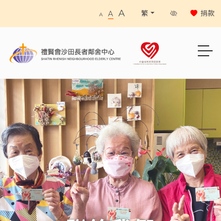
A
捐款
繁
A
A