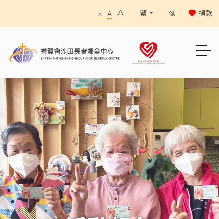
A
捐款
繁
A
A