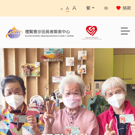
A
捐款
繁
A
A