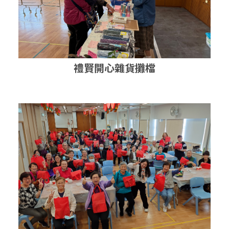
禮賢開心雜貨攤檔