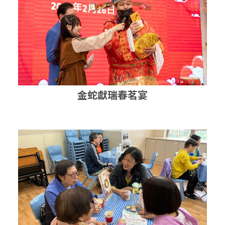
金蛇獻瑞春茗宴