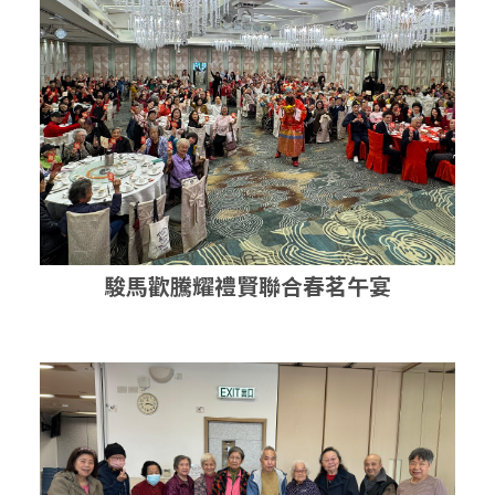
駿馬歡騰耀禮賢聯合春茗午宴