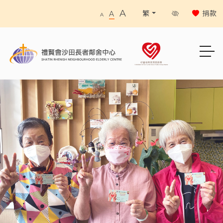
A
捐款
繁
A
A