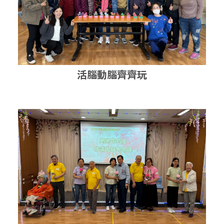
活腦動腦齊齊玩