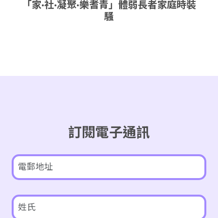
「家·社·凝聚·樂耆青」體弱長者家庭時裝
騷
訂閱電子通訊