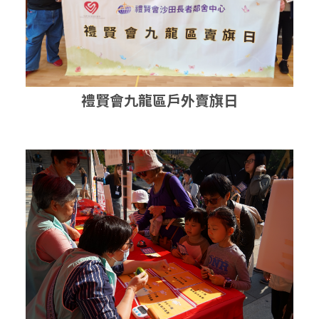
禮賢會九龍區戶外賣旗日