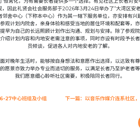
划”恒常化，为有需要长者提供多一个选择。有见社区上长者对安
，因此礼贤会社会服务部于2026年3月24日举办了“大湾区安
者邻舍中心（下称本中心）作为其一辖下服务单位，亦安排有兴
参观计划内院舍，亲身体验和感受当地的居住环境和配套等，亦
提早为自己的长远照顾计划作出沟通、规划与安排。除了参观院
介绍计划内容和内地安老需注意的事项，同时亦设有时段予长者
员倾谈，促进各人对内地安老的了解。
面对晚年生活时，能够按自身想法和意愿作出选择，以达致有尊
的愿景亦致力举办专业而适切的服务，以满足长者乃至护老者等
我们愿意细心聆听社区需要，积极陪同长者同行。
6-27中心班组及小组
下一篇：以音乐作媒介连系社区，