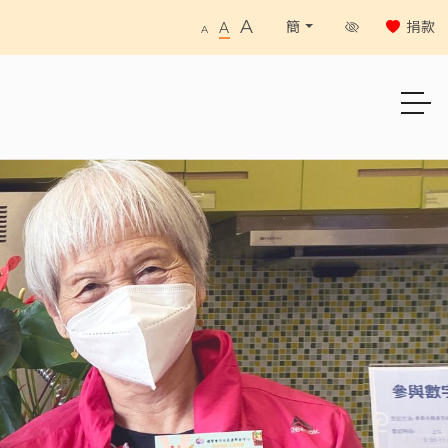
A
捐款
簡
A
A