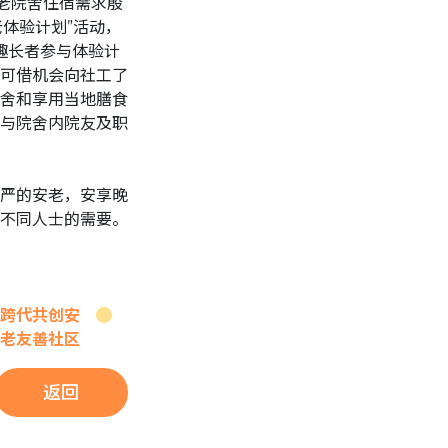
老院舍住宿需求殷
老体验计划”活动，
趣长者参与体验计
可借机会向社工了
舍和享用当地膳食
与院舍内院友及职
严的安老，安享晚
不同人士的需要。
跨代共创安
老友善社区
返回