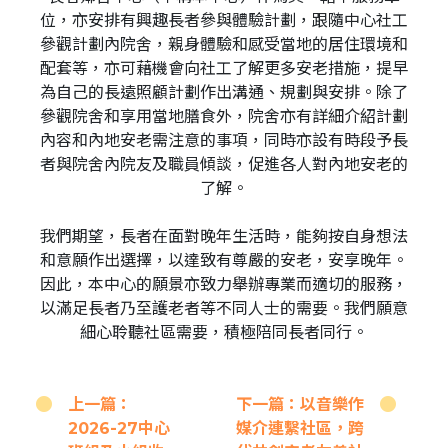
位，亦安排有興趣長者參與體驗計劃，跟隨中心社工
參觀計劃內院舍，親身體驗和感受當地的居住環境和
配套等，亦可藉機會向社工了解更多安老措施，提早
為自己的長遠照顧計劃作出溝通、規劃與安排。除了
參觀院舍和享用當地膳食外，院舍亦有詳細介紹計劃
內容和內地安老需注意的事項，同時亦設有時段予長
者與院舍內院友及職員傾談，促進各人對內地安老的
了解。
我們期望，長者在面對晚年生活時，能夠按自身想法
和意願作出選擇，以達致有尊嚴的安老，安享晚年。
因此，本中心的願景亦致力舉辦專業而適切的服務，
以滿足長者乃至護老者等不同人士的需要。我們願意
細心聆聽社區需要，積極陪同長者同行。
上一篇：
下一篇：以音樂作
2026-27中心
媒介連繫社區，跨