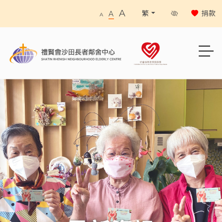
A
捐款
繁
A
A