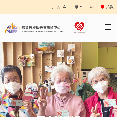
A
捐款
繁
A
A