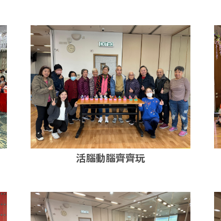
社區認知健康推廣攤位活動
活腦動腦齊齊玩