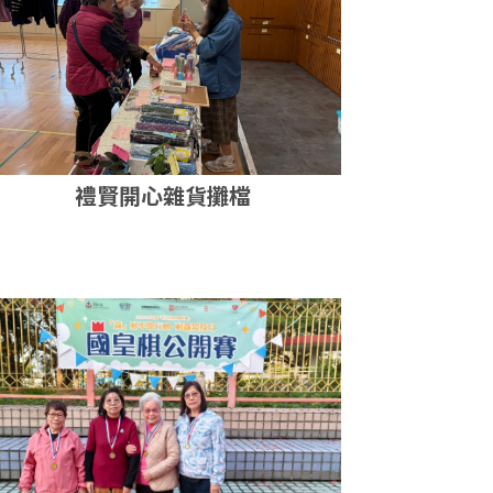
禮賢開心雜貨攤檔