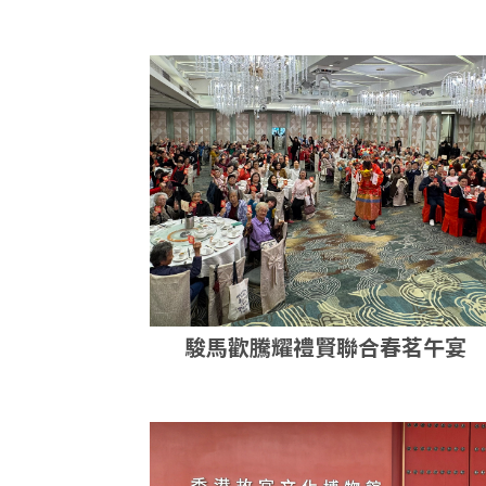
禮賢會九龍區戶外賣旗日
駿馬歡騰耀禮賢聯合春茗午宴