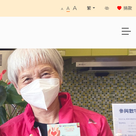
A
捐款
繁
A
A