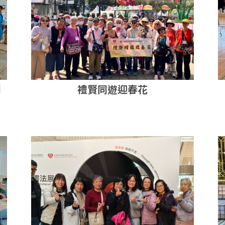
創
禮賢同遊迎春花