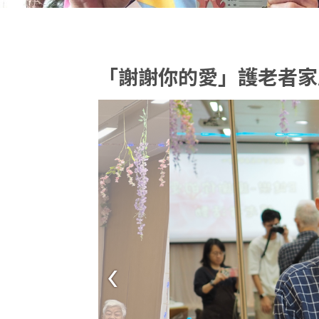
「謝謝你的愛」護老者家
‹